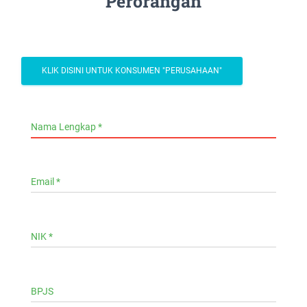
Perorangan
KLIK DISINI UNTUK KONSUMEN "PERUSAHAAN"
Nama Lengkap *
Email *
NIK *
BPJS