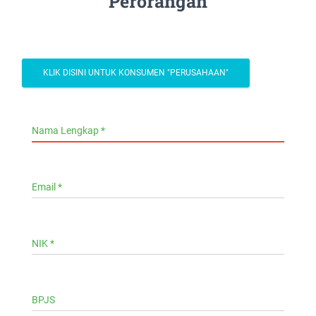
Perorangan
KLIK DISINI UNTUK KONSUMEN "PERUSAHAAN"
Nama Lengkap *
Email *
NIK *
BPJS